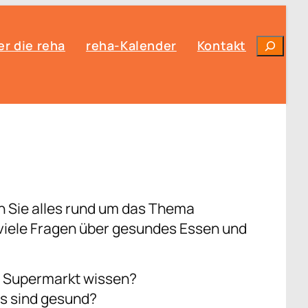
Suchen
r die reha
reha-Kalender
Kontakt
n Sie alles rund um das Thema
viele Fragen über gesundes Essen und
m Supermarkt wissen?
es sind gesund?