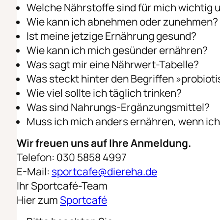
Welche Nährstoffe sind für mich wichtig
Wie kann ich abnehmen oder zunehmen?
Ist meine jetzige Ernährung gesund?
Wie kann ich mich gesünder ernähren?
Was sagt mir eine Nährwert-Tabelle?
Was steckt hinter den Begriffen »probioti
Wie viel sollte ich täglich trinken?
Was sind Nahrungs-Ergänzungsmittel?
Muss ich mich anders ernähren, wenn ich
Wir freuen uns auf Ihre Anmeldung.
Telefon: 030 5858 4997
E-Mail:
sportcafe@diereha.de
Ihr Sportcafé-Team
Hier zum
Sportcafé