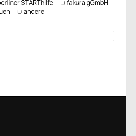
berliner STARThilfe
fakura gGmbH
auen
andere