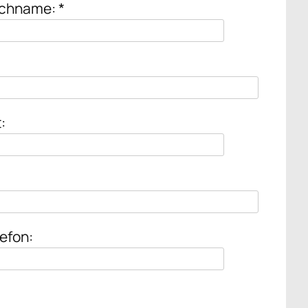
chname: *
:
efon: