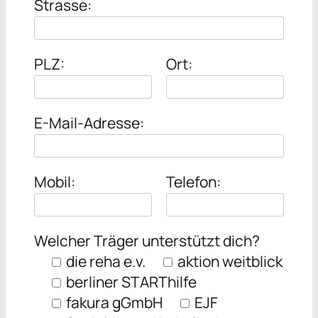
Strasse:
PLZ:
Ort:
E-Mail-Adresse:
Mobil:
Telefon:
Welcher Träger unterstützt dich?
die reha e.v.
aktion weitblick
berliner STARThilfe
fakura gGmbH
EJF