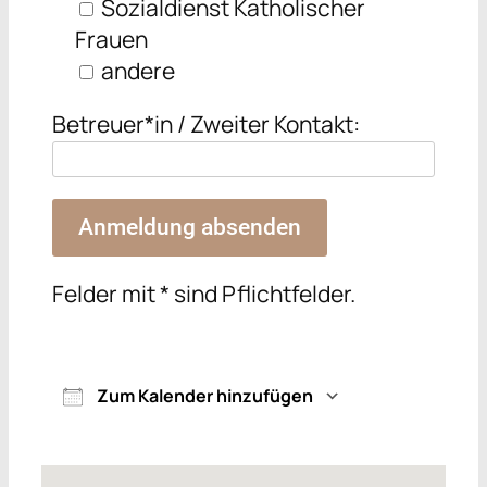
Sozialdienst Katholischer
Frauen
andere
Betreuer*in / Zweiter Kontakt:
Felder mit * sind Pflichtfelder.
Zum Kalender hinzufügen
ICS herunterladen
Google